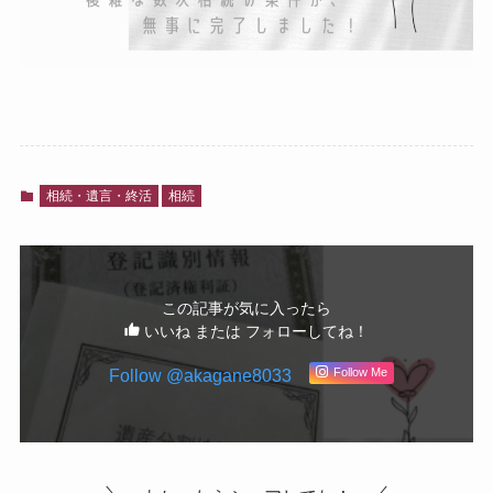
相続・遺言・終活
相続
この記事が気に入ったら
いいね または フォローしてね！
Follow @akagane8033
Follow Me