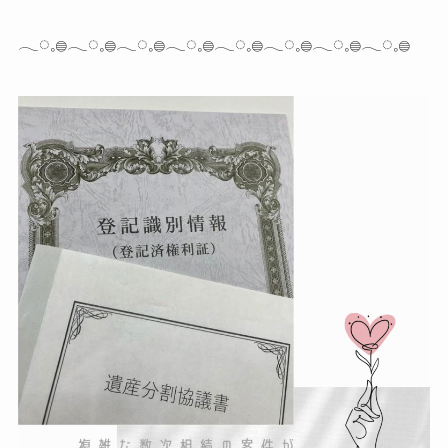
𓂃◌𓈒𓐍𓂃◌𓈒𓐍𓂃◌𓈒𓐍𓂃◌𓈒𓐍𓂃◌𓈒𓐍𓂃◌𓈒𓐍𓂃◌𓈒𓐍𓂃◌𓈒𓐍