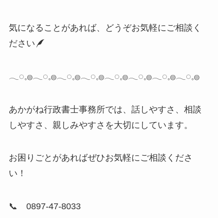
気になることがあれば、どうぞお気軽にご相談く
ださい
𓂃◌𓈒𓐍𓂃◌𓈒𓐍𓂃◌𓈒𓐍𓂃◌𓈒𓐍𓂃◌𓈒𓐍𓂃◌𓈒𓐍𓂃◌𓈒𓐍𓂃◌𓈒𓐍
あかがね行政書士事務所では、話しやすさ、相談
しやすさ、親しみやすさを大切にしています。
お困りごとがあればぜひお気軽にご相談くださ
い！
📞 0897-47-8033